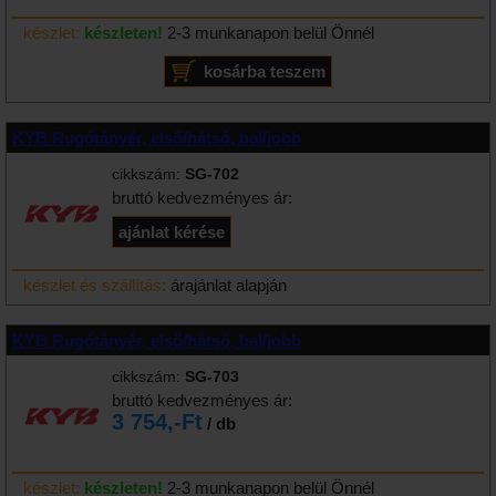
készlet:
készleten!
2-3 munkanapon belül Önnél
KYB Rugótányér, első/hátsó, bal/jobb
cikkszám:
SG-702
bruttó kedvezményes ár:
készlet és szállítás:
árajánlat alapján
KYB Rugótányér, első/hátsó, bal/jobb
cikkszám:
SG-703
bruttó kedvezményes ár:
3 754,-Ft
/ db
készlet:
készleten!
2-3 munkanapon belül Önnél