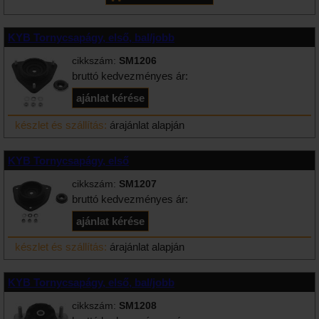
KYB Tornycsapágy, első, bal/jobb
cikkszám:
SM1206
bruttó kedvezményes ár:
készlet és szállítás:
árajánlat alapján
KYB Tornycsapágy, első
cikkszám:
SM1207
bruttó kedvezményes ár:
készlet és szállítás:
árajánlat alapján
KYB Tornycsapágy, első, bal/jobb
cikkszám:
SM1208