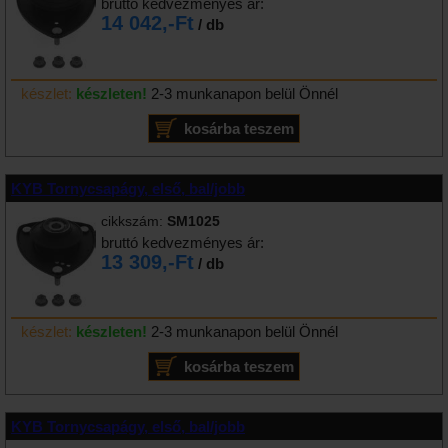
bruttó kedvezményes ár:
14 042,-Ft
/ db
készlet:
készleten!
2-3 munkanapon belül Önnél
KYB Tornycsapágy, első, bal/jobb
cikkszám:
SM1025
bruttó kedvezményes ár:
13 309,-Ft
/ db
készlet:
készleten!
2-3 munkanapon belül Önnél
KYB Tornycsapágy, első, bal/jobb