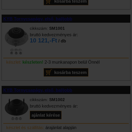
KYB Tornycsapágy, első, bal/jobb
cikkszám:
SM1001
bruttó kedvezményes ár:
10 121,-Ft
/ db
készlet:
készleten!
2-3 munkanapon belül Önnél
KYB Tornycsapágy, első, bal/jobb
cikkszám:
SM1002
bruttó kedvezményes ár:
készlet és szállítás:
árajánlat alapján