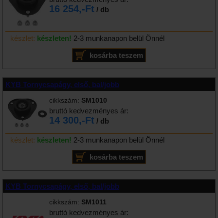
16 254,-Ft
/ db
készlet:
készleten!
2-3 munkanapon belül Önnél
KYB Tornycsapágy, első, bal/jobb
cikkszám:
SM1010
bruttó kedvezményes ár:
14 300,-Ft
/ db
készlet:
készleten!
2-3 munkanapon belül Önnél
KYB Tornycsapágy, első, bal/jobb
cikkszám:
SM1011
bruttó kedvezményes ár: