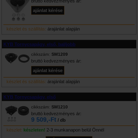
bruttó kedvezményes ár:
készlet és szállítás:
árajánlat alapján
KYB Tornycsapágy, első, bal/jobb
cikkszám:
SM1209
bruttó kedvezményes ár:
készlet és szállítás:
árajánlat alapján
KYB Tornycsapágy, első
cikkszám:
SM1210
bruttó kedvezményes ár:
9 509,-Ft
/ db
készlet:
készleten!
2-3 munkanapon belül Önnél