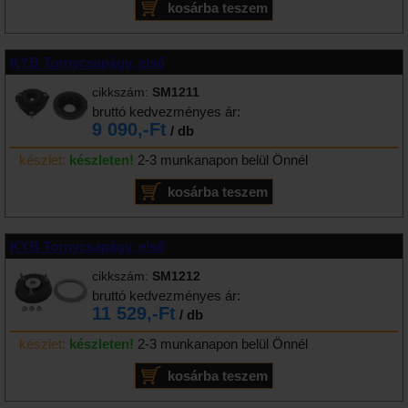
KYB Tornycsapágy, első
cikkszám:
SM1211
bruttó kedvezményes ár:
9 090,-Ft
/ db
készlet:
készleten!
2-3 munkanapon belül Önnél
KYB Tornycsapágy, első
cikkszám:
SM1212
bruttó kedvezményes ár:
11 529,-Ft
/ db
készlet:
készleten!
2-3 munkanapon belül Önnél