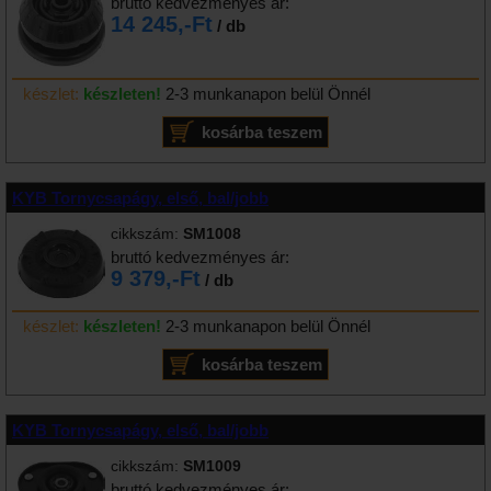
bruttó kedvezményes ár:
14 245,-Ft
/ db
készlet:
készleten!
2-3 munkanapon belül Önnél
KYB Tornycsapágy, első, bal/jobb
cikkszám:
SM1008
bruttó kedvezményes ár:
9 379,-Ft
/ db
készlet:
készleten!
2-3 munkanapon belül Önnél
KYB Tornycsapágy, első, bal/jobb
cikkszám:
SM1009
bruttó kedvezményes ár: