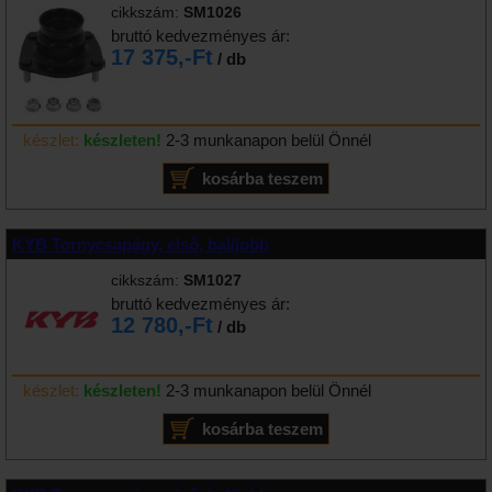
cikkszám:
SM1026
bruttó kedvezményes ár:
17 375,-Ft
/ db
készlet:
készleten!
2-3 munkanapon belül Önnél
KYB Tornycsapágy, első, bal/jobb
cikkszám:
SM1027
bruttó kedvezményes ár:
12 780,-Ft
/ db
készlet:
készleten!
2-3 munkanapon belül Önnél