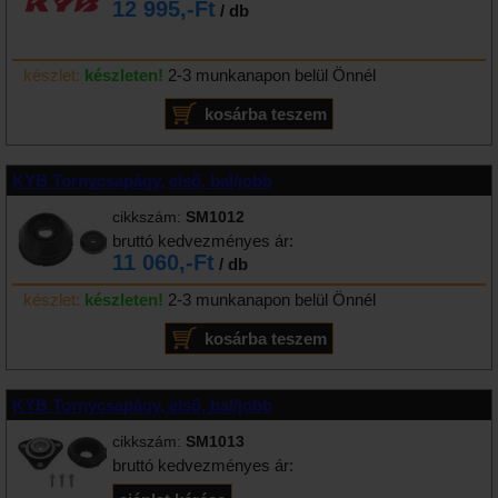
12 995,-Ft
/ db
készlet:
készleten!
2-3 munkanapon belül Önnél
KYB Tornycsapágy, első, bal/jobb
cikkszám:
SM1012
bruttó kedvezményes ár:
11 060,-Ft
/ db
készlet:
készleten!
2-3 munkanapon belül Önnél
KYB Tornycsapágy, első, bal/jobb
cikkszám:
SM1013
bruttó kedvezményes ár: