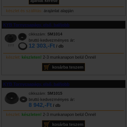
készlet és szállítás:
árajánlat alapján
KYB Tornycsapágy, első, bal/jobb
cikkszám:
SM1014
bruttó kedvezményes ár:
12 303,-Ft
/ db
készlet:
készleten!
2-3 munkanapon belül Önnél
KYB Tornycsapágy, első, bal/jobb
cikkszám:
SM1015
bruttó kedvezményes ár:
8 942,-Ft
/ db
készlet:
készleten!
2-3 munkanapon belül Önnél