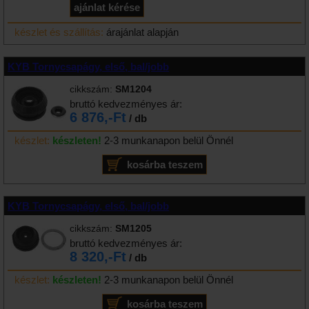
készlet és szállítás:
árajánlat alapján
KYB Tornycsapágy, első, bal/jobb
cikkszám:
SM1204
bruttó kedvezményes ár:
6 876,-Ft
/ db
készlet:
készleten!
2-3 munkanapon belül Önnél
KYB Tornycsapágy, első, bal/jobb
cikkszám:
SM1205
bruttó kedvezményes ár:
8 320,-Ft
/ db
készlet:
készleten!
2-3 munkanapon belül Önnél