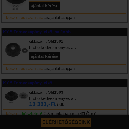
készlet és szállítás:
árajánlat alapján
KYB Tornycsapágy, első, bal/jobb
cikkszám:
SM1301
bruttó kedvezményes ár:
készlet és szállítás:
árajánlat alapján
KYB Tornycsapágy, első
cikkszám:
SM1303
bruttó kedvezményes ár:
13 383,-Ft
/ db
készlet:
készleten!
2-3 munkanapon belül Önnél
ELÉRHETŐSÉGEINK