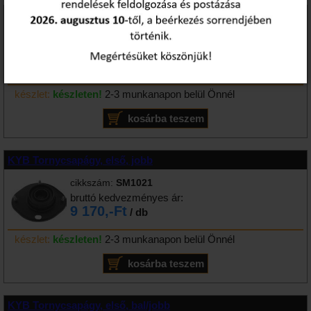
KYB Tornycsapágy, első, bal
cikkszám:
SM1020
bruttó kedvezményes ár:
9 065,-Ft
/ db
készlet:
készleten!
2-3 munkanapon belül Önnél
KYB Tornycsapágy, első, jobb
cikkszám:
SM1021
bruttó kedvezményes ár:
9 170,-Ft
/ db
készlet:
készleten!
2-3 munkanapon belül Önnél
KYB Tornycsapágy, első, bal/jobb