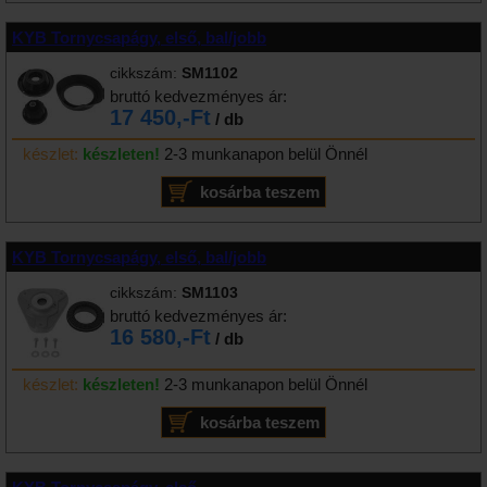
KYB Tornycsapágy, első, bal/jobb
cikkszám:
SM1102
bruttó kedvezményes ár:
17 450,-Ft
/ db
készlet:
készleten!
2-3 munkanapon belül Önnél
KYB Tornycsapágy, első, bal/jobb
cikkszám:
SM1103
bruttó kedvezményes ár:
16 580,-Ft
/ db
készlet:
készleten!
2-3 munkanapon belül Önnél