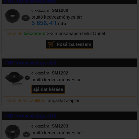
KYB Tornycsapágy, első
cikkszám:
SM1200
bruttó kedvezményes ár:
5 656,-Ft
/ db
készlet:
készleten!
2-3 munkanapon belül Önnél
KYB Tornycsapágy, első
cikkszám:
SM1202
bruttó kedvezményes ár:
készlet és szállítás:
árajánlat alapján
KYB Tornycsapágy, első
cikkszám:
SM1203
bruttó kedvezményes ár: