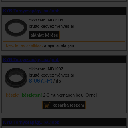
KYB Tornycsapágy, bal/jobb
cikkszám:
MB1905
bruttó kedvezményes ár:
készlet és szállítás:
árajánlat alapján
KYB Tornycsapágy, bal/jobb
cikkszám:
MB1907
bruttó kedvezményes ár:
8 067,-Ft
/ db
készlet:
készleten!
2-3 munkanapon belül Önnél
KYB Tornycsapágy, bal/jobb