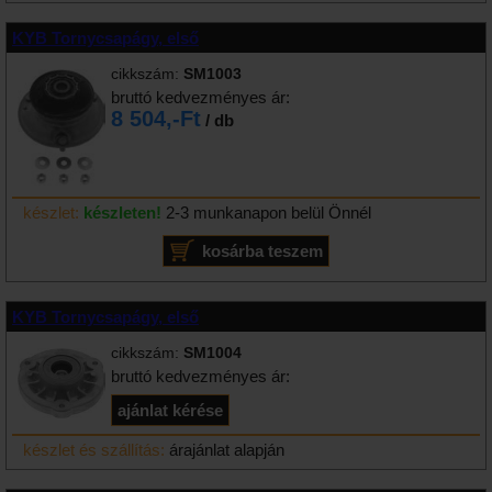
KYB Tornycsapágy, első
cikkszám:
SM1003
bruttó kedvezményes ár:
8 504,-Ft
/ db
készlet:
készleten!
2-3 munkanapon belül Önnél
KYB Tornycsapágy, első
cikkszám:
SM1004
bruttó kedvezményes ár:
készlet és szállítás:
árajánlat alapján