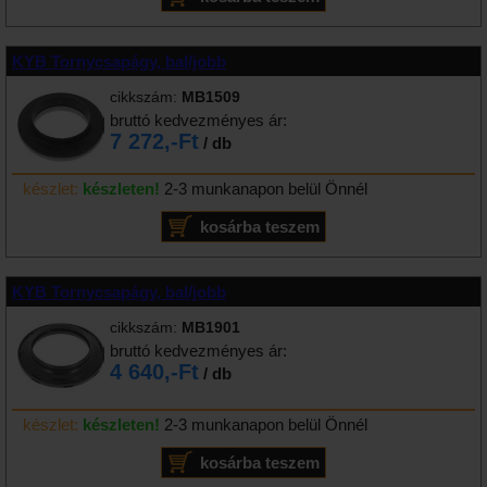
KYB Tornycsapágy, bal/jobb
cikkszám:
MB1509
bruttó kedvezményes ár:
7 272,-Ft
/ db
készlet:
készleten!
2-3 munkanapon belül Önnél
KYB Tornycsapágy, bal/jobb
cikkszám:
MB1901
bruttó kedvezményes ár:
4 640,-Ft
/ db
készlet:
készleten!
2-3 munkanapon belül Önnél