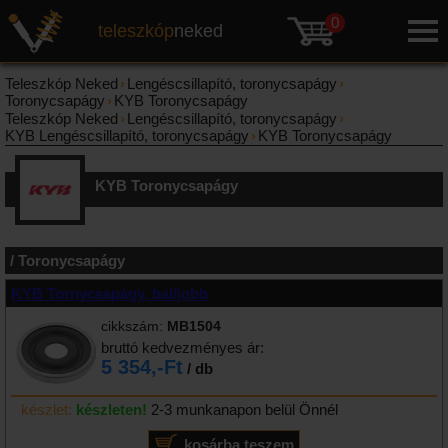
0
teleszkóp
neked
Teleszkóp Neked
›
Lengéscsillapító, toronycsapágy
›
Toronycsapágy
›
KYB Toronycsapágy
Teleszkóp Neked
›
Lengéscsillapító, toronycsapágy
›
KYB Lengéscsillapító, toronycsapágy
›
KYB Toronycsapágy
KYB Toronycsapágy
/ Toronycsapágy
KYB Tornycsapágy, bal/jobb
cikkszám:
MB1504
bruttó kedvezményes ár:
5 354,-Ft
/ db
készlet:
készleten!
2-3 munkanapon belül Önnél