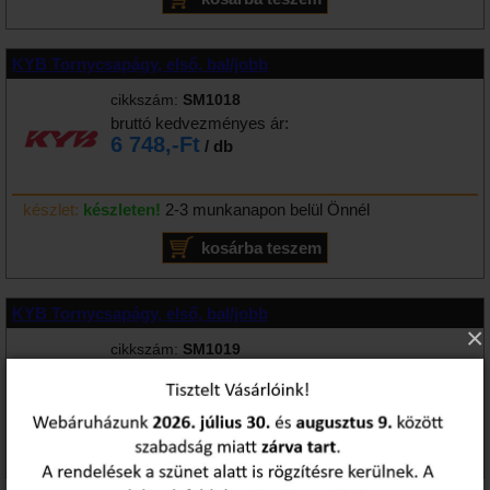
KYB Tornycsapágy, első, bal/jobb
cikkszám:
SM1018
bruttó kedvezményes ár:
6 748,-Ft
/ db
készlet:
készleten!
2-3 munkanapon belül Önnél
KYB Tornycsapágy, első, bal/jobb
×
cikkszám:
SM1019
bruttó kedvezményes ár:
készlet és szállítás:
árajánlat alapján