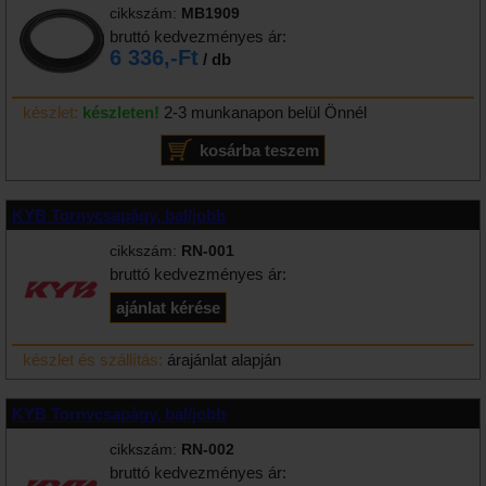
cikkszám:
MB1909
bruttó kedvezményes ár:
6 336,-Ft
/ db
készlet:
készleten!
2-3 munkanapon belül Önnél
KYB Tornycsapágy, bal/jobb
cikkszám:
RN-001
bruttó kedvezményes ár:
készlet és szállítás:
árajánlat alapján
KYB Tornycsapágy, bal/jobb
cikkszám:
RN-002
bruttó kedvezményes ár: