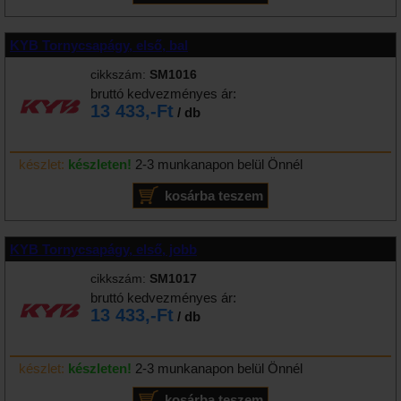
KYB Tornycsapágy, első, bal
cikkszám:
SM1016
bruttó kedvezményes ár:
13 433,-Ft
/ db
készlet:
készleten!
2-3 munkanapon belül Önnél
KYB Tornycsapágy, első, jobb
cikkszám:
SM1017
bruttó kedvezményes ár:
13 433,-Ft
/ db
készlet:
készleten!
2-3 munkanapon belül Önnél