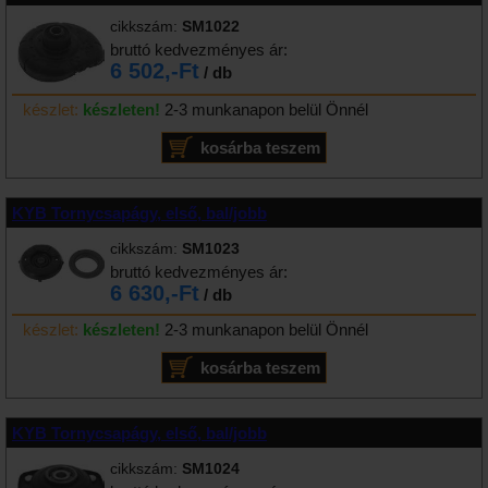
cikkszám:
SM1022
bruttó kedvezményes ár:
6 502,-Ft
/ db
készlet:
készleten!
2-3 munkanapon belül Önnél
KYB Tornycsapágy, első, bal/jobb
cikkszám:
SM1023
bruttó kedvezményes ár:
6 630,-Ft
/ db
készlet:
készleten!
2-3 munkanapon belül Önnél
KYB Tornycsapágy, első, bal/jobb
cikkszám:
SM1024