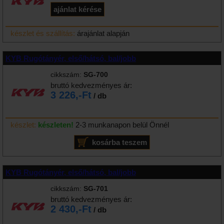
készlet és szállítás:
árajánlat alapján
KYB Rugótányér, első/hátsó, bal/jobb
cikkszám:
SG-700
bruttó kedvezményes ár:
3 226,-Ft
/ db
készlet:
készleten!
2-3 munkanapon belül Önnél
KYB Rugótányér, első/hátsó, bal/jobb
cikkszám:
SG-701
bruttó kedvezményes ár:
2 430,-Ft
/ db