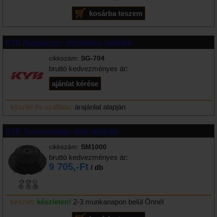
KYB Rugótányér, első/hátsó, bal/jobb
cikkszám:
SG-704
bruttó kedvezményes ár:
készlet és szállítás:
árajánlat alapján
KYB Tornycsapágy, első, bal/jobb
cikkszám:
SM1000
bruttó kedvezményes ár:
9 705,-Ft
/ db
készlet:
készleten!
2-3 munkanapon belül Önnél