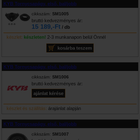
KYB Tornycsapágy, első, bal/jobb
cikkszám:
SM1005
bruttó kedvezményes ár:
15 189,-Ft
/ db
készlet:
készleten!
2-3 munkanapon belül Önnél
KYB Tornycsapágy, első, bal/jobb
cikkszám:
SM1006
bruttó kedvezményes ár:
készlet és szállítás:
árajánlat alapján
KYB Tornycsapágy, első, bal/jobb
cikkszám:
SM1007